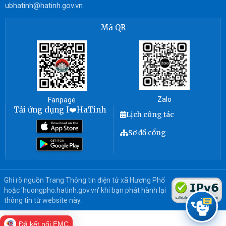
ubhatinh@hatinh.gov.vn
Mã QR
Zalo
Fanpage
Tải ứng dụng I❤️HaTinh
Lịch công tác
Sơ đồ cổng
Ghi rõ nguồn Trang Thông tin điện tử xã Hương Phố
hoặc 'huongpho.hatinh.gov.vn' khi bạn phát hành lại
thông tin từ website này.
Đã kết nối EMC