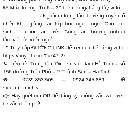
💸 Mức lương: Từ 6 – 20 triệu đồng/tháng tùy vị trí.
- Ngoài ra trung tâm thường xuyên tổ
chức khai giảng các lớp học ngoại ngữ. Cho học
sinh đi du học các nước. Cùng các chương trình đi
làm việc ở nước ngoài.
📍 Truy cập ĐƯỜNG LINK để xem chi tiết từng vị trí:
https://tinyurl.com/2xx47r2z
📞 Liên hệ: Trung tâm Dịch vụ việc làm Hà Tĩnh – số
156 đường Trần Phú – P Thành Sen – Hà Tĩnh
☎️ 0239.853.505 – 0924.345.889 | 🌐
vieclamhatinh.vn
👉 Hãy quét mã QR để đăng ký phỏng vấn và được
tư vấn miễn phí!