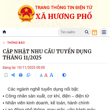
TRANG THÔNG TIN ĐIỆN TỬ
XÃ HƯƠNG PHỐ
THÔNG BÁO
CẬP NHẬT NHU CẦU TUYỂN DỤNG
THÁNG 11/2025
Đăng tải: 10/11/2025 00:00
A
A
A
Các ngành nghề tuyển dụng nổi bật:
• Công nhân sản xuất, cơ khí, điện – điện tử
• Nhân viên kinh doanh, kế toán, hành chính
• Lao động phổ thông, may mặc, vận hành máy….