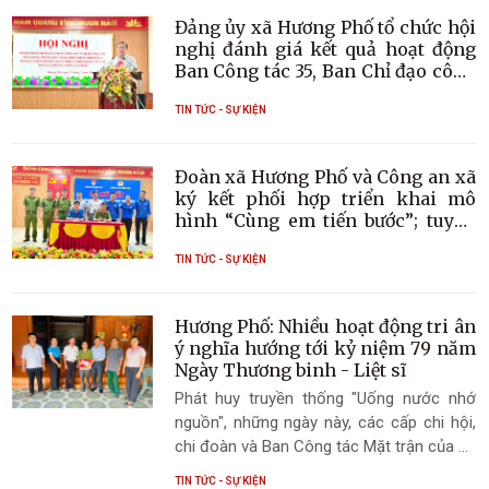
Đảng ủy xã Hương Phố tổ chức hội
nghị đánh giá kết quả hoạt động
Ban Công tác 35, Ban Chỉ đạo công
tác tôn giáo 6 tháng đầu năm 2026
và quán triệt các văn bản của
TIN TỨC - SỰ KIỆN
Trung ương, của tỉnh
Đoàn xã Hương Phố và Công an xã
ký kết phối hợp triển khai mô
hình “Cùng em tiến bước”; tuyên
truyền, phổ biến, giáo dục pháp
luật cho đoàn viên, thanh thiếu
TIN TỨC - SỰ KIỆN
niên trên địa bàn.
Hương Phố: Nhiều hoạt động tri ân
ý nghĩa hướng tới kỷ niệm 79 năm
Ngày Thương binh - Liệt sĩ
Phát huy truyền thống "Uống nước nhớ
nguồn", những ngày này, các cấp chi hội,
chi đoàn và Ban Công tác Mặt trận của 12
thôn trên địa bàn xã Hương Phố đã tổ
TIN TỨC - SỰ KIỆN