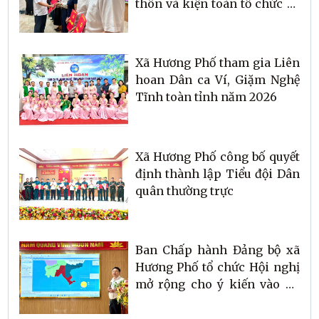
thôn và kiện toàn tổ chức bộ
máy ở cơ sở
Xã Hương Phố tham gia Liên
hoan Dân ca Ví, Giặm Nghệ
Tĩnh toàn tỉnh năm 2026
Xã Hương Phố công bố quyết
định thành lập Tiểu đội Dân
quân thường trực
Ban Chấp hành Đảng bộ xã
Hương Phố tổ chức Hội nghị
mở rộng cho ý kiến vào dự
thảo Đề án sắp xếp các thôn
trên địa bàn