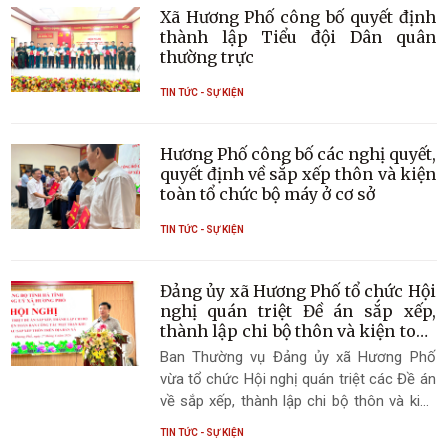
Xã Hương Phố công bố quyết định
thành lập Tiểu đội Dân quân
thường trực
TIN TỨC - SỰ KIỆN
Hương Phố công bố các nghị quyết,
quyết định về sắp xếp thôn và kiện
toàn tổ chức bộ máy ở cơ sở
TIN TỨC - SỰ KIỆN
Đảng ủy xã Hương Phố tổ chức Hội
nghị quán triệt Đề án sắp xếp,
thành lập chi bộ thôn và kiện toàn
Ban Công tác Mặt trận khu dân cư
Ban Thường vụ Đảng ủy xã Hương Phố
vừa tổ chức Hội nghị quán triệt các Đề án
về sắp xếp, thành lập chi bộ thôn và kiện
toàn Ban Công tác Mặt trận khu dân cư
TIN TỨC - SỰ KIỆN
sau sắp xếp thôn. Đây là bước quan trọng