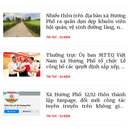
chức nhiều hoạt động thiết thực hướng
tới kỷ niệm 79 năm Ngày Thương binh -
Liệt sĩ, thể hiện lòng biết ơn sâu sắc đối
Nhiều thôn trên địa bàn xã Hương
với các anh hùng liệt sĩ, thương binh, bệnh
Phố ra quân dọn dẹp khuôn viên
binh và người có công với cách mạng.
hội quán, vệ sinh đường làng, ngõ
xóm
TIN TỨC - SỰ KIỆN
Thường trực Ủy ban MTTQ Việt
Nam xã Hương Phố tổ chức Lễ
công bố các quyết định sắp xếp, tổ
chức lại các chi hội, chi đoàn thôn
trên địa bàn
TIN TỨC - SỰ KIỆN
Xã Hương Phố: 12/12 thôn thành
lập fanpage, đổi mới công tác
tuyên truyền trên không gian
mạng
TIN TỨC - SỰ KIỆN