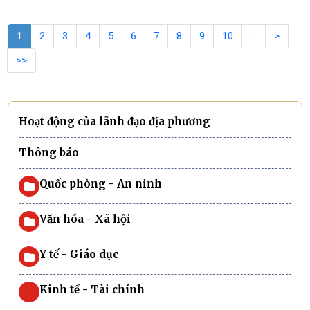
nhằm kiện toàn tổ chức cơ sở, đáp ứng
yêu cầu nhiệm vụ trong giai đoạn mới.
1
2
3
4
5
6
7
8
9
10
…
>
>>
Hoạt động của lãnh đạo địa phương
Thông báo
Quốc phòng - An ninh
Văn hóa - Xã hội
Y tế - Giáo dục
Kinh tế - Tài chính