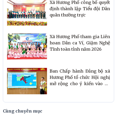
Xã Hương Phố công bố quyết
định thành lập Tiểu đội Dân
quân thường trực
Xã Hương Phố tham gia Liên
hoan Dân ca Ví, Giặm Nghệ
Tĩnh toàn tỉnh năm 2026
Ban Chấp hành Đảng bộ xã
Hương Phố tổ chức Hội nghị
mở rộng cho ý kiến vào dự
thảo Đề án sắp xếp các thôn
trên địa bàn
Cùng chuyên mục