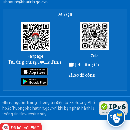
ubhatinh@hatinh.gov.vn
Mã QR
Zalo
Fanpage
Tải ứng dụng I❤️HaTinh
Lịch công tác
Sơ đồ cổng
Ghi rõ nguồn Trang Thông tin điện tử xã Hương Phố
hoặc 'huongpho.hatinh.gov.vn' khi bạn phát hành lại
thông tin từ website này.
Đã kết nối EMC