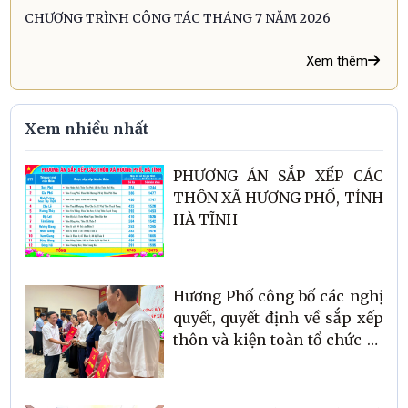
CHƯƠNG TRÌNH CÔNG TÁC THÁNG 7 NĂM 2026
Xem thêm
Xem nhiều nhất
PHƯƠNG ÁN SẮP XẾP CÁC
THÔN XÃ HƯƠNG PHỐ, TỈNH
HÀ TĨNH
Hương Phố công bố các nghị
quyết, quyết định về sắp xếp
thôn và kiện toàn tổ chức bộ
máy ở cơ sở