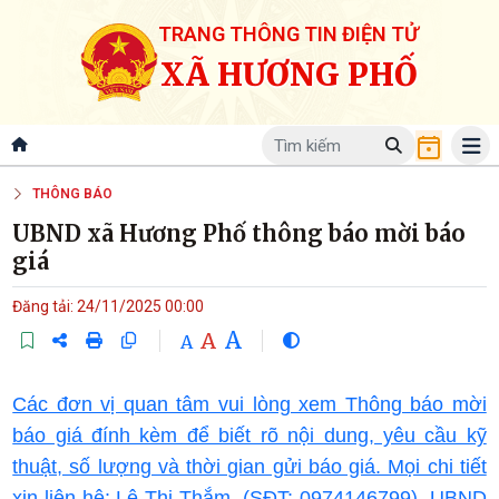
TRANG THÔNG TIN ĐIỆN TỬ
XÃ HƯƠNG PHỐ
THÔNG BÁO
UBND xã Hương Phố thông báo mời báo
giá
Đăng tải: 24/11/2025 00:00
A
A
A
Các đơn vị quan tâm vui lòng xem Thông báo mời
báo giá đính kèm để biết rõ nội dung, yêu cầu kỹ
thuật, số lượng và thời gian gửi báo giá. Mọi chi tiết
xin liên hệ: Lê Thị Thắm (SĐT: 0974146799). UBND