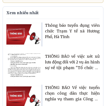
Xem nhiều nhất
Thông báo tuyển dụng viên
chức Trạm Y tế xã Hương
Phố, Hà Tĩnh
THÔNG BÁO về việc xét xử
lưu động đối với 2 vụ án hình
sự về tội phạm "Tổ chức sử
dụng trái phép chất ma túy"
và "trộm cắp tài sản" trên
địa bàn
THÔNG BÁO Về việc tuyển
chọn công dân thực hiện
nghĩa vụ tham gia Công an
nhân dân năm 2027