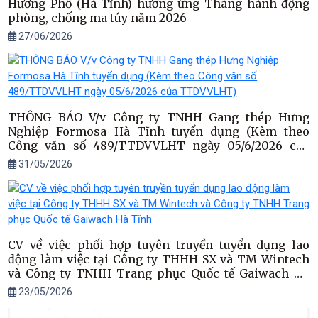
Hương Phố (Hà Tĩnh) hưởng ứng Tháng hành động
phòng, chống ma túy năm 2026
27/06/2026
THÔNG BÁO V/v Công ty TNHH Gang thép Hưng
Nghiệp Formosa Hà Tĩnh tuyển dụng (Kèm theo
Công văn số 489/TTDVVLHT ngày 05/6/2026 của
TTDVVLHT)
31/05/2026
CV về việc phối hợp tuyên truyền tuyển dụng lao
động làm việc tại Công ty THHH SX và TM Wintech
và Công ty TNHH Trang phục Quốc tế Gaiwach Hà
Tĩnh
23/05/2026