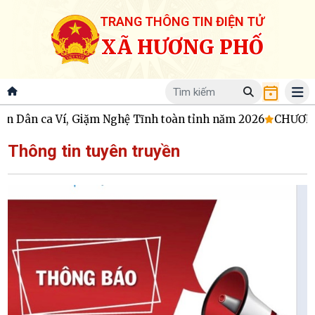
TRANG THÔNG TIN ĐIỆN TỬ
XÃ HƯƠNG PHỐ
Dân ca Ví, Giặm Nghệ Tĩnh toàn tỉnh năm 2026
CHƯƠNG T
Thông tin tuyên truyền