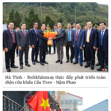
Hà Tĩnh - Bolikhămxay thúc đẩy phát triển toàn
diện cửa khẩu Cầu Treo - Nậm Phao